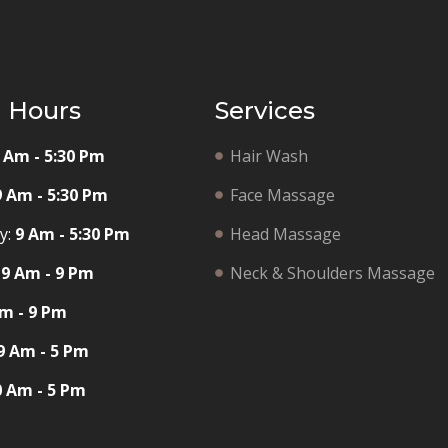
g Hours
Services
 Am - 5:30 Pm
Hair Wash
9 Am - 5:30 Pm
Face Massage
y:
9 Am - 5:30 Pm
Head Massage
9 Am - 9 Pm
Neck & Shoulders Massage
m - 9 Pm
9 Am - 5 Pm
0 Am - 5 Pm