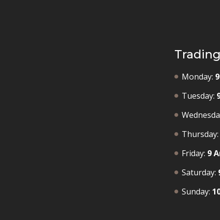
Tradin
Monday:
9
Tuesday:
Wednesda
Thursday:
Friday:
9 A
Saturday:
Sunday:
1