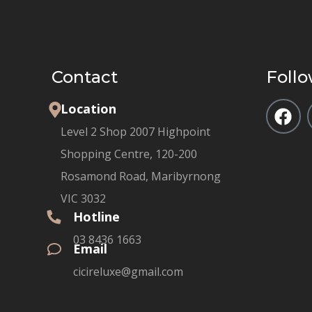
Contact
Follo
Location
Level 2 Shop 2007 Highpoint
Shopping Centre, 120-200
Rosamond Road, Maribyrnong
VIC 3032
Hotline
03 8436 1663
Email
cicireluxe@gmail.com