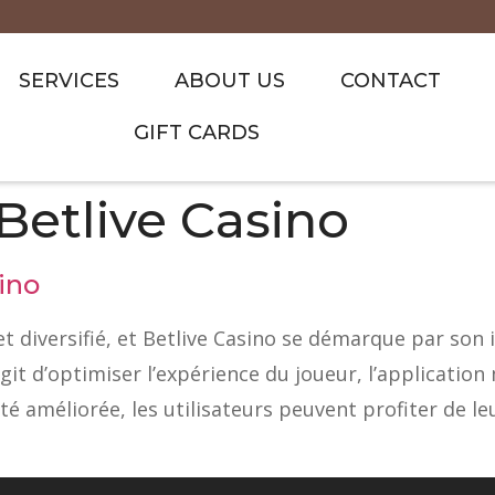
SERVICES
ABOUT US
CONTACT
GIFT CARDS
Betlive Casino
ino
et diversifié, et Betlive Casino se démarque par son 
agit d’optimiser l’expérience du joueur, l’applicatio
té améliorée, les utilisateurs peuvent profiter de le