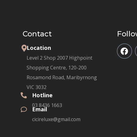
Contact
Follo
Location
Level 2 Shop 2007 Highpoint
Shopping Centre, 120-200
Rosamond Road, Maribyrnong
VIC 3032
Hotline
03 8436 1663
Email
cicireluxe@gmail.com