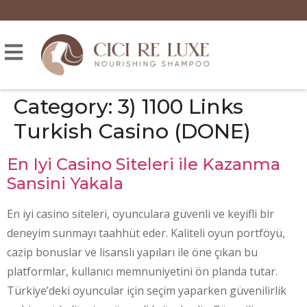
Category:
3) 1100 Links
Turkish Casino (DONE)
En Iyi Casino Siteleri ile Kazanma
Sansini Yakala
En iyi casino siteleri, oyunculara güvenli ve keyifli bir
deneyim sunmayı taahhüt eder. Kaliteli oyun portföyü,
cazip bonuslar ve lisanslı yapıları ile öne çıkan bu
platformlar, kullanıcı memnuniyetini ön planda tutar.
Türkiye’deki oyuncular için seçim yaparken güvenilirlik