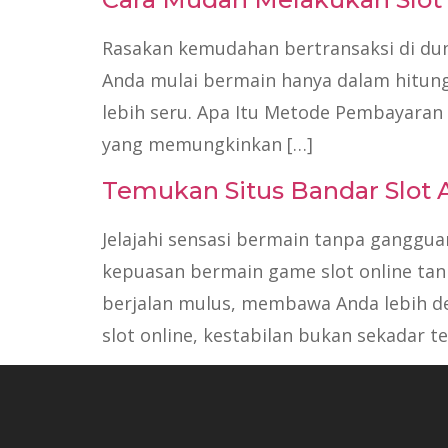
Rasakan kemudahan bertransaksi di dun
Anda mulai bermain hanya dalam hitun
lebih seru. Apa Itu Metode Pembayaran D
yang memungkinkan […]
Temukan Situs Bandar Slot
Jelajahi sensasi bermain tanpa ganggua
kepuasan bermain game slot online ta
berjalan mulus, membawa Anda lebih d
slot online, kestabilan bukan sekadar t