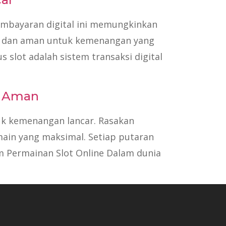
embayaran digital ini memungkinkan
ar dan aman untuk kemenangan yang
 slot adalah sistem transaksi digital
n Aman
tuk kemenangan lancar. Rasakan
ain yang maksimal. Setiap putaran
m Permainan Slot Online Dalam dunia