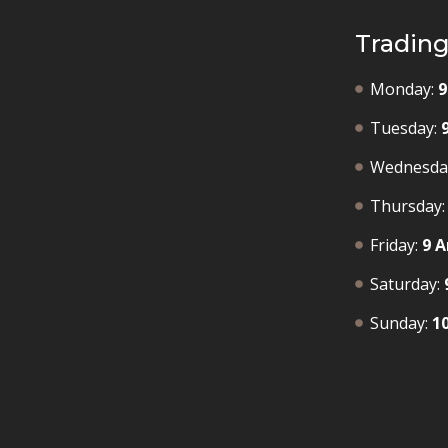
Tradin
Monday:
9
Tuesday:
Wednesda
Thursday:
Friday:
9 A
Saturday:
Sunday:
1