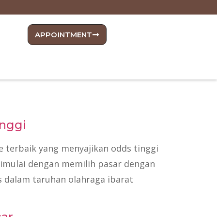
APPOINTMENT
inggi
terbaik yang menyajikan odds tinggi
imulai dengan memilih pasar dengan
dalam taruhan olahraga ibarat
car