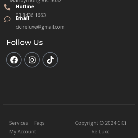
Maribyrnong VIC 3032
Hotline
03 8436 1663
Email
cicireluxe@gmail.com
Follow Us
Services
Faqs
Copyright © 2024 CiCi
My Account
Re Luxe