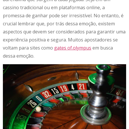
cassino tradicional ou em plataformas online, a
promessa de ganhar pode ser irresistível. No entanto, é
crucial lembrar que, por trás dessa emoção, existem
aspectos que devem ser considerados para garantir uma
experiência positiva e segura. Muitos apostadores se
voltam para sites como
gates of.olympus
em busca
dessa emoção.