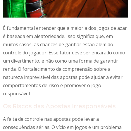
É fundamental entender que a maioria dos jogos de azar
é baseada em aleatoriedade. Isso significa que, em
muitos casos, as chances de ganhar estão além do
controle do jogador. Esse fator deve ser encarado como
um divertimento, e não como uma forma de garantir
renda. O fortalecimento da compreensão sobre a
natureza imprevisível das apostas pode ajudar a evitar
comportamentos de risco e promover o jogo
responsável.
Os Riscos das Apostas Irresponsáveis
A falta de controle nas apostas pode levar a
consequências sérias. O vício em jogos é um problema