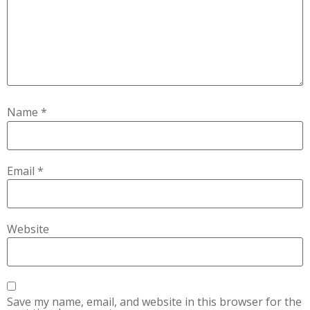
Name
*
Email
*
Website
Save my name, email, and website in this browser for the