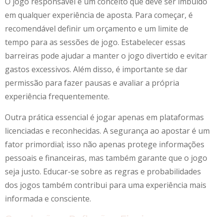
O jogo responsável é um conceito que deve ser imbuído
em qualquer experiência de aposta. Para começar, é
recomendável definir um orçamento e um limite de
tempo para as sessões de jogo. Estabelecer essas
barreiras pode ajudar a manter o jogo divertido e evitar
gastos excessivos. Além disso, é importante se dar
permissão para fazer pausas e avaliar a própria
experiência frequentemente.
Outra prática essencial é jogar apenas em plataformas
licenciadas e reconhecidas. A segurança ao apostar é um
fator primordial; isso não apenas protege informações
pessoais e financeiras, mas também garante que o jogo
seja justo. Educar-se sobre as regras e probabilidades
dos jogos também contribui para uma experiência mais
informada e consciente.