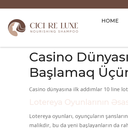
HOME
Casino Dünyasın
Başlamaq Üçün
Casino dünyasına ilk addımlar 10 line lo
Lotereya Oyunlarının Əsas
Lotereya oyunları, oyunçuların şanslar
malikdir, bu da yeni başlayanların da ra