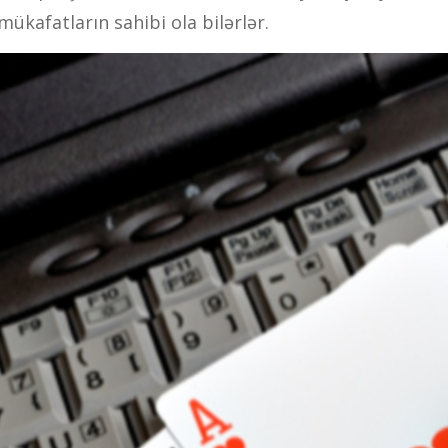
mükafatların sahibi ola bilərlər.