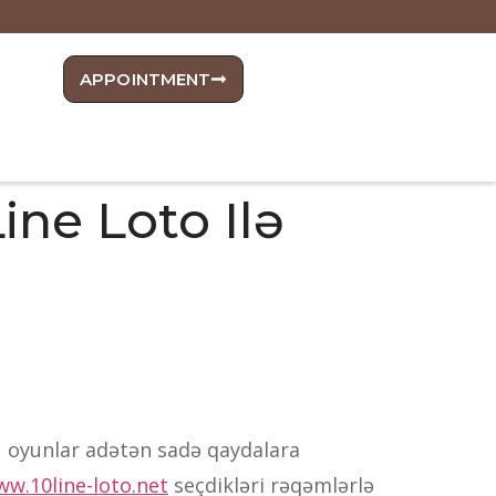
APPOINTMENT
ine Loto Ilə
u oyunlar adətən sadə qaydalara
w.10line-loto.net
seçdikləri rəqəmlərlə