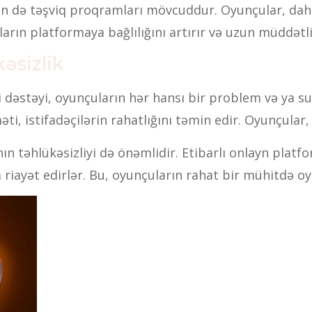
 də təşviq proqramları mövcuddur. Oyunçular, daha
arın platformaya bağlılığını artırır və uzun müddətli
əsizlik
əstəyi, oyunçuların hər hansı bir problem və ya sua
ti, istifadəçilərin rahatlığını təmin edir. Oyunçular, 
n təhlükəsizliyi də önəmlidir. Etibarlı onlayn plat
 riayət edirlər. Bu, oyunçuların rahat bir mühitdə o