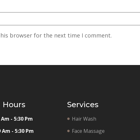
this browser for the next time I comment.
g Hours
Services
 Am - 5:30 Pm
Hair Wash
9 Am - 5:30 Pm
Face Massage