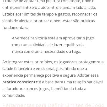
Trata-se de adotar uma postura consciente, onde o
entretenimento e o autocontrole andam lado a lado.
Estabelecer limites de tempo e gastos, reconhecer os
sinais de alerta e priorizar o bem-estar são práticas
fundamentais.
A verdadeira vitória está em aproveitar o jogo
como uma atividade de lazer equilibrada,
nunca como uma necessidade ou fuga.
Ao integrar estes princípios, os jogadores protegem sua
saúde financeira e emocional, garantindo que a
experiência permaneça positiva e segura. Adotar essa
prática consciente
é a base para uma relação saudável
e duradoura com os jogos, beneficiando toda a
comunidade.
Ferramentas para Definir Limites de Jogo