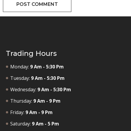
Trading Hours
Monday:
9 Am - 5:30 Pm
Tuesday:
9 Am - 5:30 Pm
Wednesday:
9 Am - 5:30 Pm
Thursday:
9 Am - 9 Pm
Friday:
9 Am - 9 Pm
Saturday:
9 Am - 5 Pm