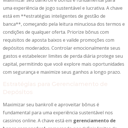
uma experiência de jogo sustentável e lucrativa. A chave
está em **estratégias inteligentes de gestão de
banca**, começando pela leitura minuciosa dos termos e
condições de qualquer oferta. Priorize bônus com
requisitos de aposta baixos e valide promoções com
depósitos moderados. Controlar emocionalmente seus
gastos e estabelecer limites de perda diária protege seu
capital, permitindo que você explore mais oportunidades
com segurança e maximize seus ganhos a longo prazo.
Estratégias para Gerenciamento de
Depósitos
Maximizar seu bankroll e aproveitar bônus é
fundamental para uma experiência sustentável nos
cassinos online. A chave está em
gerenciamento de