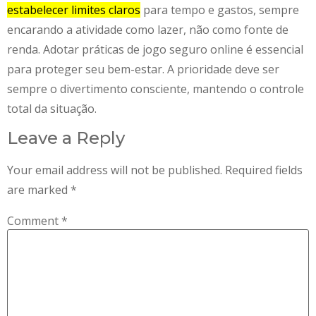
estabelecer limites claros
para tempo e gastos, sempre
encarando a atividade como lazer, não como fonte de
renda. Adotar práticas de jogo seguro online é essencial
para proteger seu bem-estar. A prioridade deve ser
sempre o divertimento consciente, mantendo o controle
total da situação.
Leave a Reply
Your email address will not be published.
Required fields
are marked
*
Comment
*