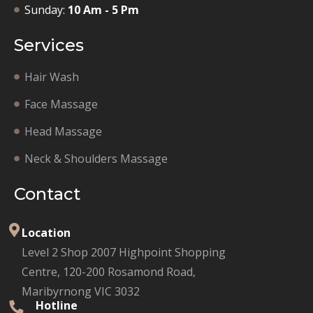
Sunday:
10 Am - 5 Pm
Services
Hair Wash
Face Massage
Head Massage
Neck & Shoulders Massage
Contact
Location
Level 2 Shop 2007 Highpoint Shopping
Centre, 120-200 Rosamond Road,
Maribyrnong VIC 3032
Hotline