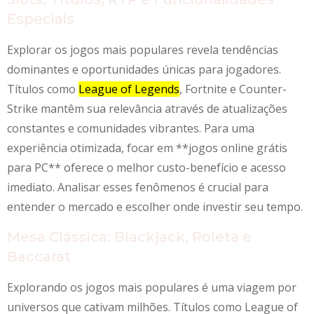
Especiais
Explorar os jogos mais populares revela tendências
dominantes e oportunidades únicas para jogadores.
Títulos como
League of Legends
, Fortnite e Counter-
Strike mantêm sua relevância através de atualizações
constantes e comunidades vibrantes. Para uma
experiência otimizada, focar em **jogos online grátis
para PC** oferece o melhor custo-benefício e acesso
imediato. Analisar esses fenômenos é crucial para
entender o mercado e escolher onde investir seu tempo.
Mesa Clássica: Blackjack, Roleta e
Baccarat
Explorando os jogos mais populares é uma viagem por
universos que cativam milhões. Títulos como League of