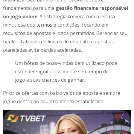
fundamental para uma
gestão financeira responsável
no jogo online
. A estratégia começa com a leitura
minuciosa dos termos e condições, focando em
requisitos de apostas e jogos permitidos. Gerenciar seu
bankroll através de limites de depósito e apostas
planejadas evita perdas aceleradas.
Um bônus de boas-vindas bem utilizado pode
estender significativamente seu tempo de
jogo e suas chances de ganhar.
Priorize ofertas com baixo valor de aposta e sempre
jogue dentro do seu orçamento estabelecido.