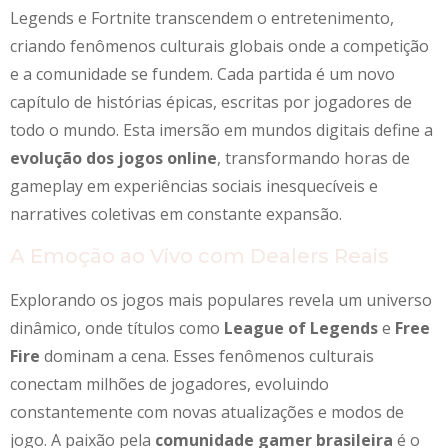
Legends e Fortnite transcendem o entretenimento,
criando fenômenos culturais globais onde a competição
e a comunidade se fundem. Cada partida é um novo
capítulo de histórias épicas, escritas por jogadores de
todo o mundo. Esta imersão em mundos digitais define a
evolução dos jogos online
, transformando horas de
gameplay em experiências sociais inesquecíveis e
narratives coletivas em constante expansão.
A Emoção ao Vivo com Dealers Reais
Explorando os jogos mais populares revela um universo
dinâmico, onde títulos como
League of Legends
e
Free
Fire
dominam a cena. Esses fenômenos culturais
conectam milhões de jogadores, evoluindo
constantemente com novas atualizações e modos de
jogo. A paixão pela
comunidade gamer brasileira
é o