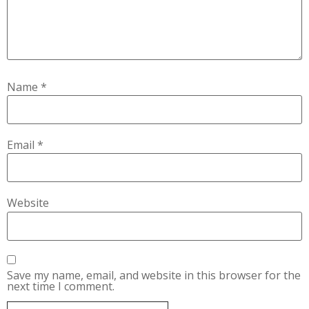
Name
*
Email
*
Website
Save my name, email, and website in this browser for the
next time I comment.