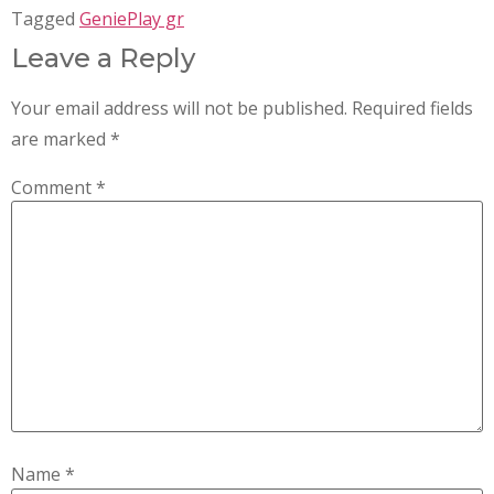
Tagged
GeniePlay gr
Leave a Reply
Your email address will not be published.
Required fields
are marked
*
Comment
*
Name
*