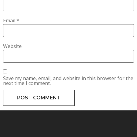
Email
*
Website
Save my name, email, and website in this browser for the
next time I comment.