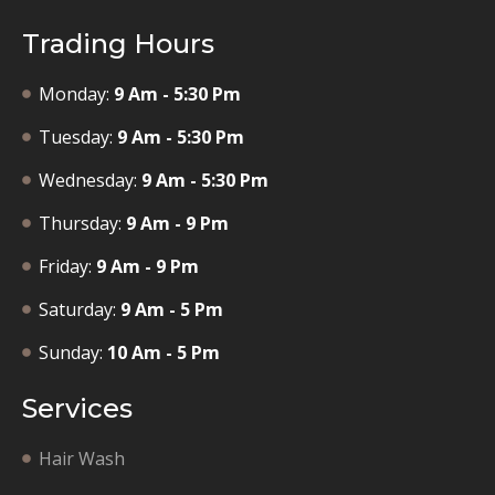
Trading Hours
Monday:
9 Am - 5:30 Pm
Tuesday:
9 Am - 5:30 Pm
Wednesday:
9 Am - 5:30 Pm
Thursday:
9 Am - 9 Pm
Friday:
9 Am - 9 Pm
Saturday:
9 Am - 5 Pm
Sunday:
10 Am - 5 Pm
Services
Hair Wash