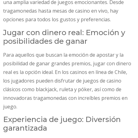
una amplia variedad de juegos emocionantes. Desde
tragamonedas hasta mesas de casino en vivo, hay
opciones para todos los gustos y preferencias.
Jugar con dinero real: Emoción y
posibilidades de ganar
Para aquellos que buscan la emoción de apostar y la
posibilidad de ganar grandes premios, jugar con dinero
real es la opción ideal. En los casinos en línea de Chile,
los jugadores pueden disfrutar de juegos de casino
clásicos como blackjack, ruleta y póker, así como de
innovadoras tragamonedas con increíbles premios en
juego.
Experiencia de juego: Diversión
garantizada