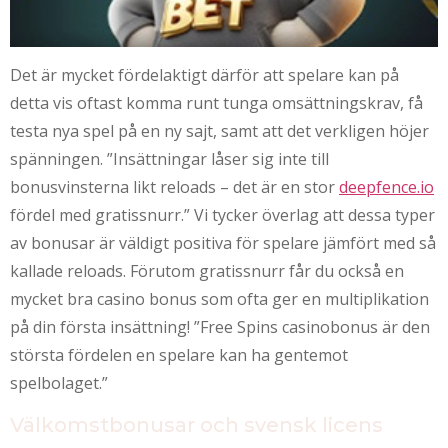
Det är mycket fördelaktigt därför att spelare kan på
detta vis oftast komma runt tunga omsättningskrav, få
testa nya spel på en ny sajt, samt att det verkligen höjer
spänningen. ”Insättningar låser sig inte till
bonusvinsterna likt reloads – det är en stor
deepfence.io
fördel med gratissnurr.” Vi tycker överlag att dessa typer
av bonusar är väldigt positiva för spelare jämfört med så
kallade reloads. Förutom gratissnurr får du också en
mycket bra casino bonus som ofta ger en multiplikation
på din första insättning! ”Free Spins casinobonus är den
största fördelen en spelare kan ha gentemot
spelbolaget.”
Välkomstbonusar och svensk licens