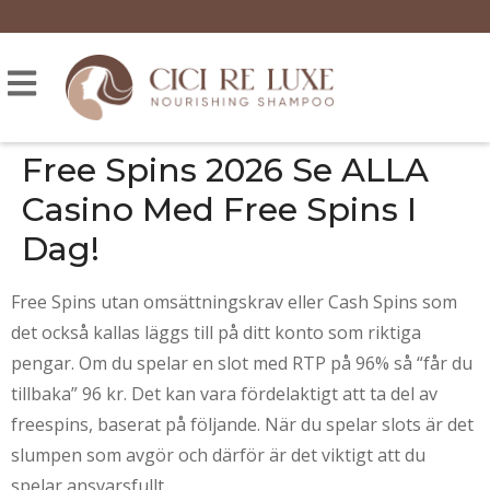
Free Spins 2026 Se ALLA
Casino Med Free Spins I
Dag!
Free Spins utan omsättningskrav eller Cash Spins som
det också kallas läggs till på ditt konto som riktiga
pengar. Om du spelar en slot med RTP på 96% så “får du
tillbaka” 96 kr. Det kan vara fördelaktigt att ta del av
freespins, baserat på följande. När du spelar slots är det
slumpen som avgör och därför är det viktigt att du
spelar ansvarsfullt.