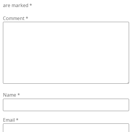
are marked
*
Comment
*
Name
*
Email
*