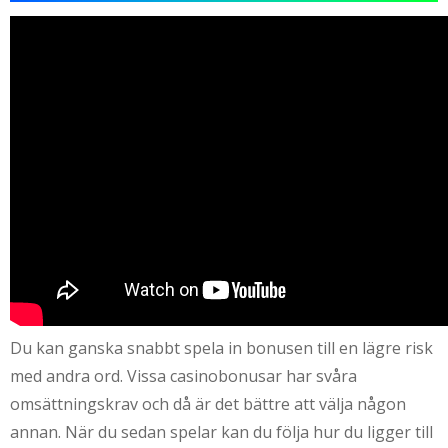
Du kan ganska snabbt spela in bonusen till en lägre risk
med andra ord. Vissa casinobonusar har svåra
omsättningskrav och då är det bättre att välja någon
annan. När du sedan spelar kan du följa hur du ligger till