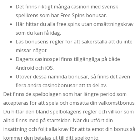
Det finns riktigt många casinon med svensk
spellicens som har Free Spins bonusar.
Här hittar du alla free spins utan omsättningskrav
som du kan få idag.
Läs bonusens regler för att säkerställa att du inte
missar något.
Dagens casinospel finns tillgängliga på både
Android och iOS.
Utöver dessa nämnda bonusar, så finns det även
flera andra casinobonusar att ta del av.
Det finns de spelbolagen som har längre period som
accepteras för att spela och omsätta din välkomstbonus.
Du hittar den bland spelbolagens regler och villkor som
alltid finns med på startsidan. När du utfört din
insättning och följt alla krav för att ta emot din bonus så
kommer den betalas ut till ditt spelkonto.