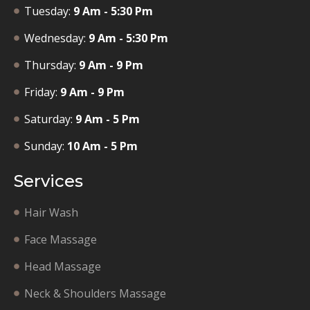
Tuesday:
9 Am - 5:30 Pm
Wednesday:
9 Am - 5:30 Pm
Thursday:
9 Am - 9 Pm
Friday:
9 Am - 9 Pm
Saturday:
9 Am - 5 Pm
Sunday:
10 Am - 5 Pm
Services
Hair Wash
Face Massage
Head Massage
Neck & Shoulders Massage