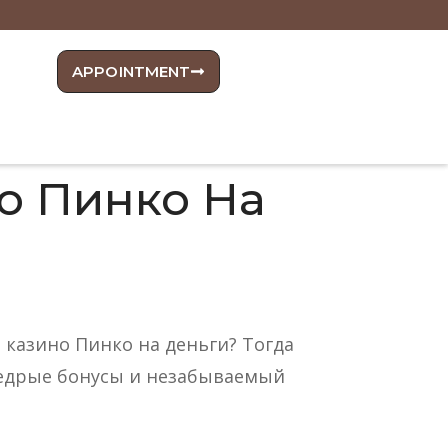
APPOINTMENT
о Пинко На
 казино Пинко на деньги? Тогда
щедрые бонусы и незабываемый