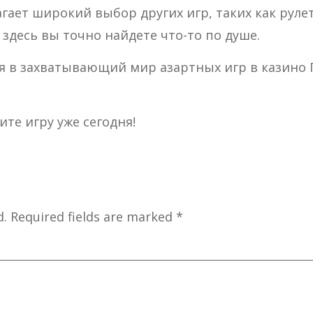
ает широкий выбор других игр, таких как рулетк
здесь вы точно найдете что-то по душе.
я в захватывающий мир азартных игр в казино 
!
те игру уже сегодня!
d.
Required fields are marked
*