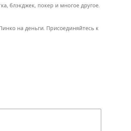
а, блэкджек, покер и многое другое.
Пинко на деньги. Присоединяйтесь к