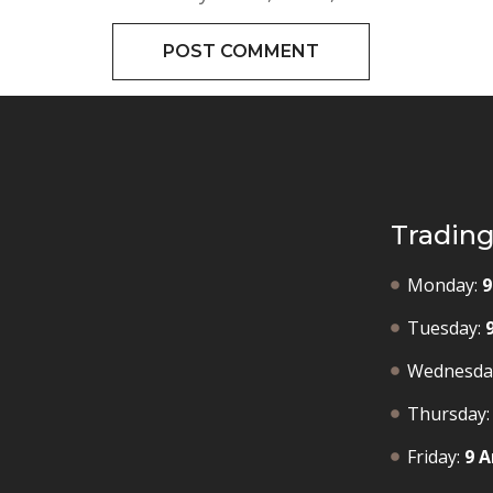
Tradin
Monday:
9
Tuesday:
Wednesda
Thursday:
Friday:
9 A