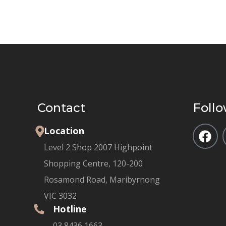
Contact
Follo
Location
Level 2 Shop 2007 Highpoint
Shopping Centre, 120-200
Rosamond Road, Maribyrnong
VIC 3032
Hotline
03 8436 1663