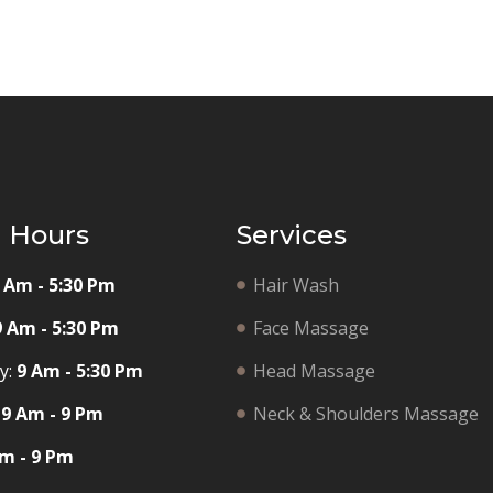
g Hours
Services
 Am - 5:30 Pm
Hair Wash
9 Am - 5:30 Pm
Face Massage
y:
9 Am - 5:30 Pm
Head Massage
9 Am - 9 Pm
Neck & Shoulders Massage
m - 9 Pm