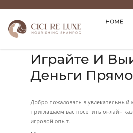
HOME
Играйте И Вы
Деньги Прямо
Добро пожаловать в увлекательный м
приглашаем вас посетить онлайн ка
игровой опыт.