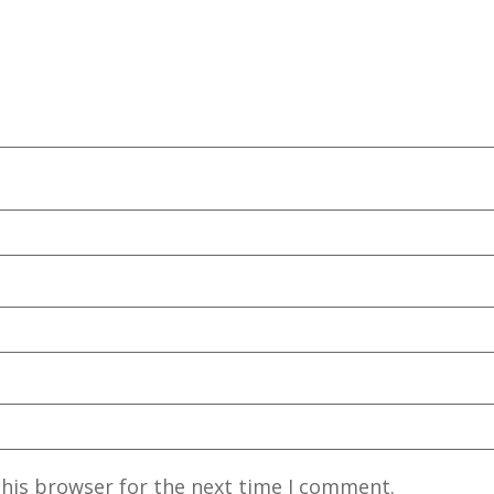
this browser for the next time I comment.