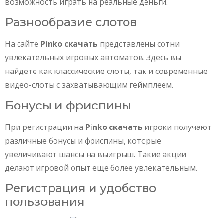
возможность играть на реальные деньги.
Разнообразие слотов
На сайте
Pinko скачать
представлены сотни
увлекательных игровых автоматов. Здесь вы
найдете как классические слоты, так и современные
видео-слоты с захватывающим геймплеем.
Бонусы и фриспины
При регистрации на
Pinko скачать
игроки получают
различные бонусы и фриспины, которые
увеличивают шансы на выигрыш. Такие акции
делают игровой опыт еще более увлекательным.
Регистрация и удобство
пользования