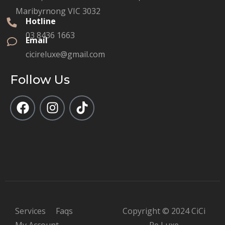
Maribyrnong VIC 3032
Hotline
03 8436 1663
Email
cicireluxe@gmail.com
Follow Us
Services
Faqs
Copyright © 2024 CiCi
My Account
Re Luxe