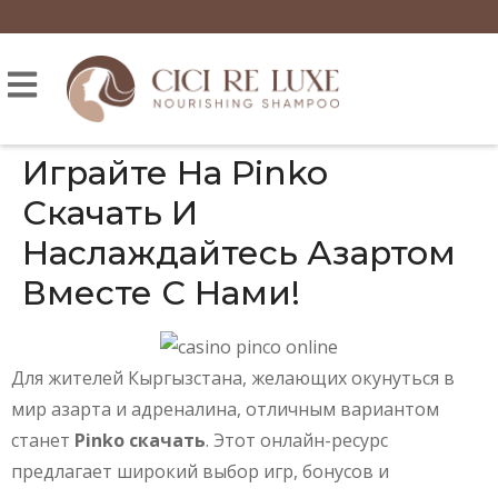
Играйте На Pinko
Скачать И
Наслаждайтесь Азартом
Вместе С Нами!
Для жителей Кыргызстана, желающих окунуться в
мир азарта и адреналина, отличным вариантом
станет
Pinko скачать
. Этот онлайн-ресурс
предлагает широкий выбор игр, бонусов и