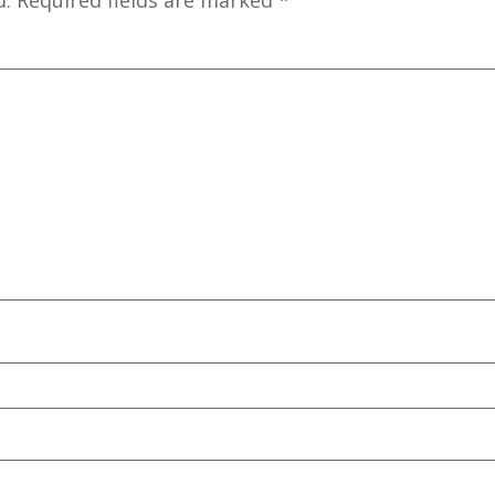
d.
Required fields are marked
*