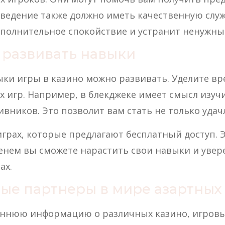
аведение также должно иметь качественную слу
ополнительное спокойствие и устранит ненужны
к развивать навыки
выки игры в казино можно развивать. Уделите 
х игр. Например, в блекджеке имеет смысл изуч
вников. Это позволит вам стать не только уда
играх, которые предлагают бесплатный доступ. 
менем вы сможете нарастить свои навыки и увер
ах.
ые партнеры в мире азартных
оннюю информацию о различных казино, игровых