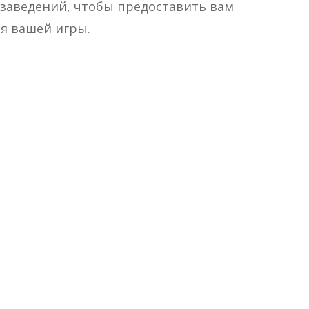
заведений, чтобы предоставить вам
я вашей игры.