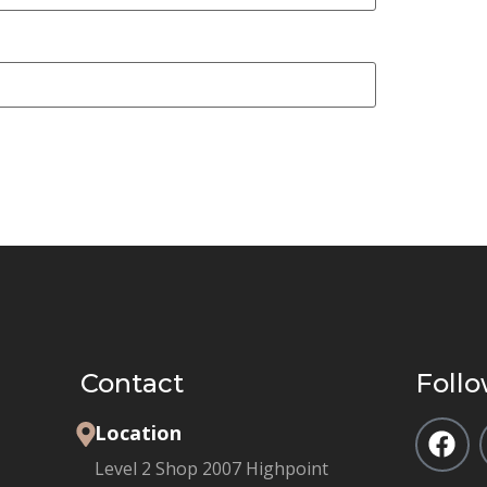
Contact
Follo
Location
Level 2 Shop 2007 Highpoint