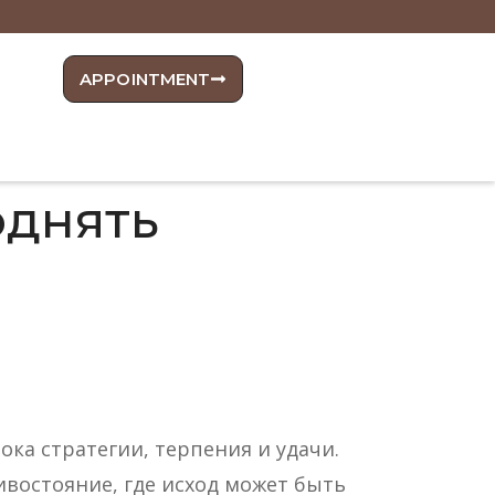
APPOINTMENT
однять
ока стратегии, терпения и удачи.
ивостояние, где исход может быть