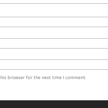
this browser for the next time I comment.