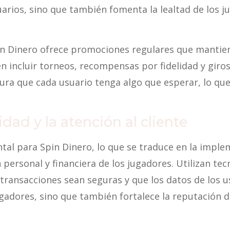
arios, sino que también fomenta la lealtad de los j
in Dinero ofrece promociones regulares que mantie
incluir torneos, recompensas por fidelidad y giros 
gura que cada usuario tenga algo que esperar, lo qu
ad y la atención al cliente
tal para Spin Dinero, lo que se traduce en la impl
personal y financiera de los jugadores. Utilizan tec
transacciones sean seguras y que los datos de los 
jugadores, sino que también fortalece la reputación 