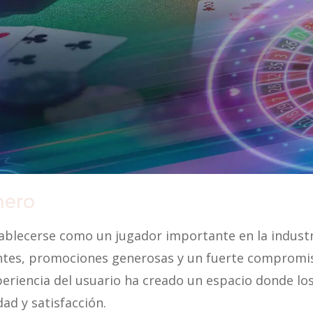
nero
blecerse como un jugador importante en la industri
tes, promociones generosas y un fuerte compromiso
experiencia del usuario ha creado un espacio donde l
ad y satisfacción.