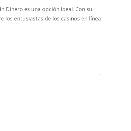
n Dinero es una opción ideal. Con su
 los entusiastas de los casinos en línea