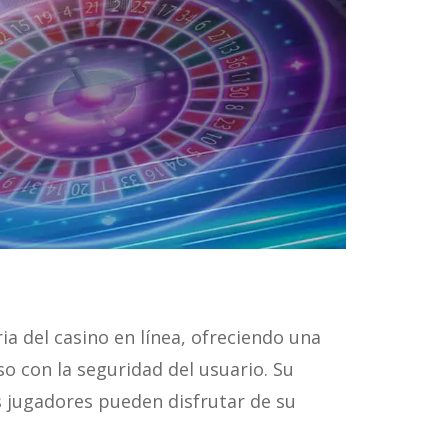
a del casino en línea, ofreciendo una
 con la seguridad del usuario. Su
os jugadores pueden disfrutar de su