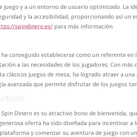
 juego y a un entorno de usuario optimizado. La ide
seguridad y la accesibilidad, proporcionando así un 
ttps://spindinero.es/
para más información.
o ha conseguido establecerse como un referente en la
tación a las necesidades de los jugadores. Con más 
clásicos juegos de mesa, ha logrado atraer a una au
ía avanzada que permite disfrutar de los juegos ta
ctivas
Spin Dinero es su atractivo bono de bienvenida, qu
a generosa oferta ha sido diseñada para incentivar a
plataforma y comenzar su aventura de juego con un 