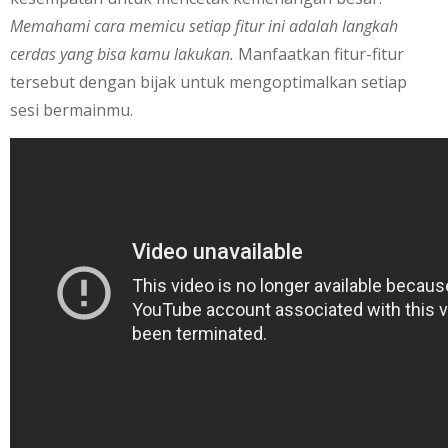
Memahami cara memicu setiap fitur ini adalah langkah
cerdas yang bisa kamu lakukan.
Manfaatkan fitur-fitur
tersebut dengan bijak untuk mengoptimalkan setiap
sesi bermainmu.