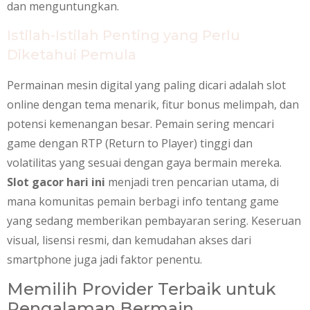
dan menguntungkan.
Istilah-Istilah Penting yang Perlu
Diketahui Pemula
Permainan mesin digital yang paling dicari adalah slot
online dengan tema menarik, fitur bonus melimpah, dan
potensi kemenangan besar. Pemain sering mencari
game dengan RTP (Return to Player) tinggi dan
volatilitas yang sesuai dengan gaya bermain mereka.
Slot gacor hari ini
menjadi tren pencarian utama, di
mana komunitas pemain berbagi info tentang game
yang sedang memberikan pembayaran sering. Keseruan
visual, lisensi resmi, dan kemudahan akses dari
smartphone juga jadi faktor penentu.
Memilih Provider Terbaik untuk
Pengalaman Bermain