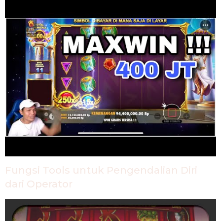
Fungsi Tools untuk Pengendalian Diri
dari Operator