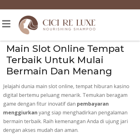
Main Slot Online Tempat
Terbaik Untuk Mulai
Bermain Dan Menang
Jelajahi dunia main slot online, tempat hiburan kasino
digital bertemu peluang menarik. Temukan beragam
game dengan fitur inovatif dan
pembayaran
menggiurkan
yang siap menghadirkan pengalaman
bermain terbaik. Raih kemenangan Anda di ujung jari
dengan akses mudah dan aman.