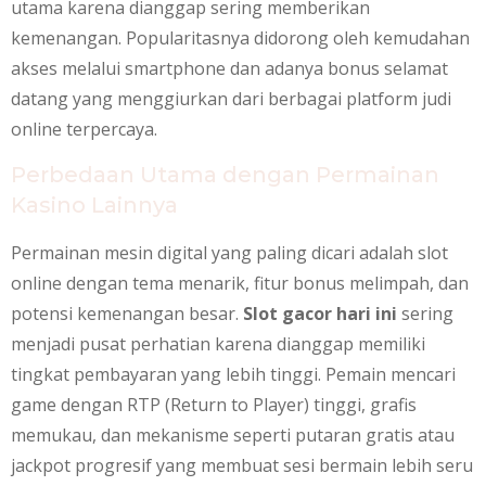
utama karena dianggap sering memberikan
kemenangan. Popularitasnya didorong oleh kemudahan
akses melalui smartphone dan adanya bonus selamat
datang yang menggiurkan dari berbagai platform judi
online terpercaya.
Perbedaan Utama dengan Permainan
Kasino Lainnya
Permainan mesin digital yang paling dicari adalah slot
online dengan tema menarik, fitur bonus melimpah, dan
potensi kemenangan besar.
Slot gacor hari ini
sering
menjadi pusat perhatian karena dianggap memiliki
tingkat pembayaran yang lebih tinggi. Pemain mencari
game dengan RTP (Return to Player) tinggi, grafis
memukau, dan mekanisme seperti putaran gratis atau
jackpot progresif yang membuat sesi bermain lebih seru