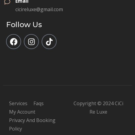
Email
cicireluxe@gmail.com
Follow Us
Services
Faqs
Copyright © 2024 CiCi
My Account
Re Luxe
Privacy And Booking
Policy