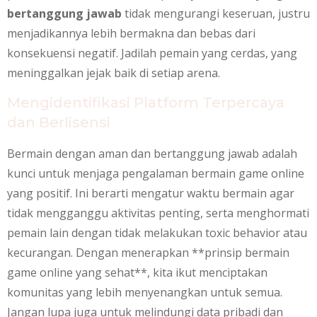
bertanggung jawab
tidak mengurangi keseruan, justru
menjadikannya lebih bermakna dan bebas dari
konsekuensi negatif. Jadilah pemain yang cerdas, yang
meninggalkan jejak baik di setiap arena.
Mengidentifikasi Platform Terpercaya
dan Berlisensi
Bermain dengan aman dan bertanggung jawab adalah
kunci untuk menjaga pengalaman bermain game online
yang positif. Ini berarti mengatur waktu bermain agar
tidak mengganggu aktivitas penting, serta menghormati
pemain lain dengan tidak melakukan toxic behavior atau
kecurangan. Dengan menerapkan **prinsip bermain
game online yang sehat**, kita ikut menciptakan
komunitas yang lebih menyenangkan untuk semua.
Jangan lupa juga untuk melindungi data pribadi dan