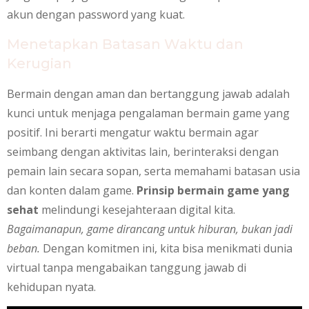
akun dengan password yang kuat.
Menetapkan Batasan Waktu dan
Kerugian
Bermain dengan aman dan bertanggung jawab adalah
kunci untuk menjaga pengalaman bermain game yang
positif. Ini berarti mengatur waktu bermain agar
seimbang dengan aktivitas lain, berinteraksi dengan
pemain lain secara sopan, serta memahami batasan usia
dan konten dalam game.
Prinsip bermain game yang
sehat
melindungi kesejahteraan digital kita.
Bagaimanapun, game dirancang untuk hiburan, bukan jadi
beban.
Dengan komitmen ini, kita bisa menikmati dunia
virtual tanpa mengabaikan tanggung jawab di
kehidupan nyata.