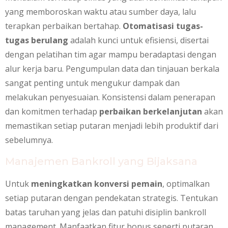
yang memboroskan waktu atau sumber daya, lalu
terapkan perbaikan bertahap.
Otomatisasi tugas-
tugas berulang
adalah kunci untuk efisiensi, disertai
dengan pelatihan tim agar mampu beradaptasi dengan
alur kerja baru. Pengumpulan data dan tinjauan berkala
sangat penting untuk mengukur dampak dan
melakukan penyesuaian. Konsistensi dalam penerapan
dan komitmen terhadap
perbaikan berkelanjutan
akan
memastikan setiap putaran menjadi lebih produktif dari
sebelumnya.
Manajemen Bankroll yang Bijaksana
Untuk
meningkatkan konversi pemain
, optimalkan
setiap putaran dengan pendekatan strategis. Tentukan
batas taruhan yang jelas dan patuhi disiplin bankroll
management. Manfaatkan fitur bonus seperti putaran