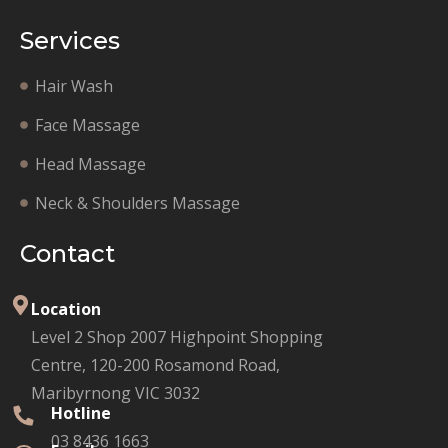
Services
Hair Wash
Face Massage
Head Massage
Neck & Shoulders Massage
Contact
Location
Level 2 Shop 2007 Highpoint Shopping
Centre, 120-200 Rosamond Road,
Maribyrnong VIC 3032
Hotline
03 8436 1663