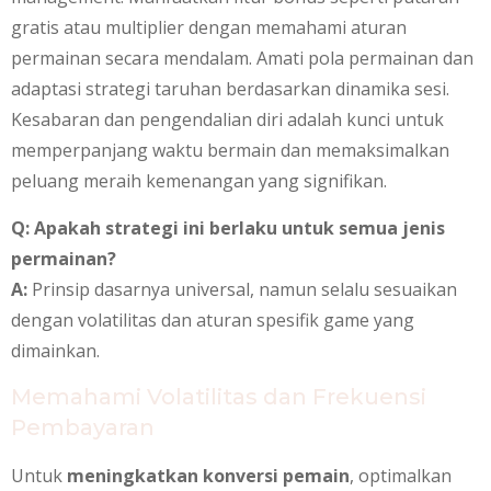
gratis atau multiplier dengan memahami aturan
permainan secara mendalam. Amati pola permainan dan
adaptasi strategi taruhan berdasarkan dinamika sesi.
Kesabaran dan pengendalian diri adalah kunci untuk
memperpanjang waktu bermain dan memaksimalkan
peluang meraih kemenangan yang signifikan.
Q: Apakah strategi ini berlaku untuk semua jenis
permainan?
A:
Prinsip dasarnya universal, namun selalu sesuaikan
dengan volatilitas dan aturan spesifik game yang
dimainkan.
Memahami Volatilitas dan Frekuensi
Pembayaran
Untuk
meningkatkan konversi pemain
, optimalkan