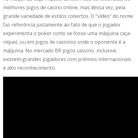
melhores jogos de casino online, mas dessa vez, pela
grande variedade de estilos cobertos. O “video” do nome
faz referência justamente ao fato de que o jogador
experimenta o poker como se fosse uma máquina caça-
níquel, ou em jogos de cassinos onde o oponente é a
máquina. No mercado BR jogos cassino, inclusive,
existem grandes jogadores com prêmios internacionais
e alto reconhecimento.