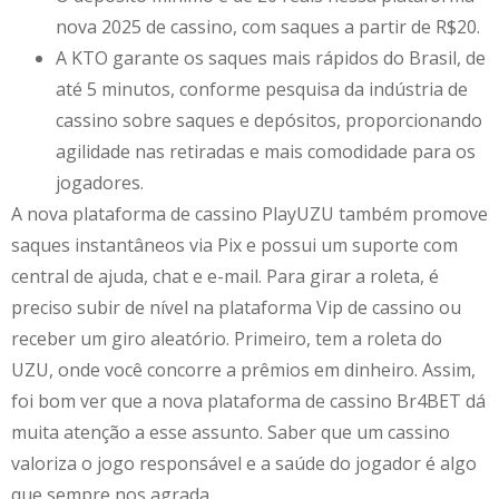
nova 2025 de cassino, com saques a partir de R$20.
A KTO garante os saques mais rápidos do Brasil, de
até 5 minutos, conforme pesquisa da indústria de
cassino sobre saques e depósitos, proporcionando
agilidade nas retiradas e mais comodidade para os
jogadores.
A nova plataforma de cassino PlayUZU também promove
saques instantâneos via Pix e possui um suporte com
central de ajuda, chat e e-mail. Para girar a roleta, é
preciso subir de nível na plataforma Vip de cassino ou
receber um giro aleatório. Primeiro, tem a roleta do
UZU, onde você concorre a prêmios em dinheiro. Assim,
foi bom ver que a nova plataforma de cassino Br4BET dá
muita atenção a esse assunto. Saber que um cassino
valoriza o jogo responsável e a saúde do jogador é algo
que sempre nos agrada.