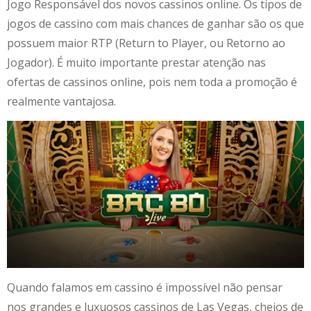
Jogo Responsável dos novos cassinos online. Os tipos de
jogos de cassino com mais chances de ganhar são os que
possuem maior RTP (Return to Player, ou Retorno ao
Jogador). É muito importante prestar atenção nas
ofertas de cassinos online, pois nem toda a promoção é
realmente vantajosa.
Quando falamos em cassino é impossível não pensar
nos grandes e luxuosos cassinos de Las Vegas, cheios de