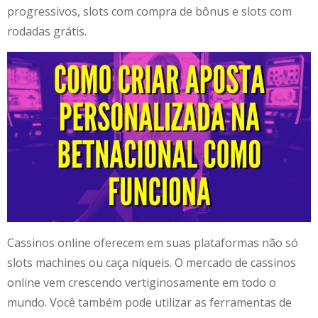
progressivos, slots com compra de bônus e slots com
rodadas grátis.
Cassinos online oferecem em suas plataformas não só
slots machines ou caça níqueis. O mercado de cassinos
online vem crescendo vertiginosamente em todo o
mundo. Você também pode utilizar as ferramentas de