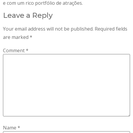
e com um rico portfólio de atrações.
Leave a Reply
Your email address will not be published.
Required fields
are marked
*
Comment
*
Name
*