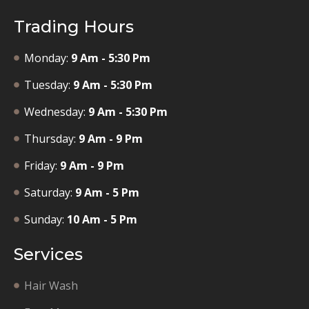
Trading Hours
Monday:
9 Am - 5:30 Pm
Tuesday:
9 Am - 5:30 Pm
Wednesday:
9 Am - 5:30 Pm
Thursday:
9 Am - 9 Pm
Friday:
9 Am - 9 Pm
Saturday:
9 Am - 5 Pm
Sunday:
10 Am - 5 Pm
Services
Hair Wash