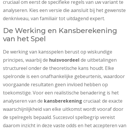
cruciaal om eerst de specifieke regels van uw variant te
analyseren. Kies een versie die aansluit bij het gewenste
denkniveau, van familiair tot uitdagend expert.
De Werking en Kansberekening
van het Spel
De werking van kansspelen berust op wiskundige
principes, waarbij de
huisvoordeel
de uitbetalingen
structureel onder de theoretische kans houdt. Elke
spelronde is een onafhankelijke gebeurtenis, waardoor
voorgaande resultaten geen invloed hebben op
toekomstige. Voor een realistische benadering is het
analyseren van de
kansberekening
cruciaal: de exacte
waarschijnlijkheid van elke uitkomst wordt vooraf door
de spelregels bepaald. Succesvol spelbegrip vereist
daarom inzicht in deze vaste odds en het accepteren van