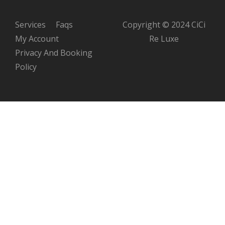
Services
Faqs
Copyright © 2024 CiCi
My Account
Re Luxe
Privacy And Booking
Policy