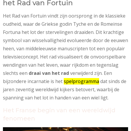
het Rad van Fortuin
Het Rad van Fortuin vindt zijn oorsprong in de klassieke
oudheid, waar de Griekse godin Tyche en de Romeinse
Fortuna het lot der stervelingen draaiden. Dit krachtige
symbool van wisselvalligheid evolueerde door de eeuwen
heen, van middeleeuwse manuscripten tot een populair
televisieconcept. Het rad visualiseert de onvoorspelbare
wendingen van het leven, waar rijkdom en tegenslag
slechts een
draai van het rad
verwijderd zijn. Een
bijzondere incarnatie is het
spelprogramma
dat sinds de
jaren zeventig wereldwijd kijkers betovert, waarbij de
spanning van het lot in handen van een wiel ligt.
Het Franse begin van een wereldwijd
fenomeen