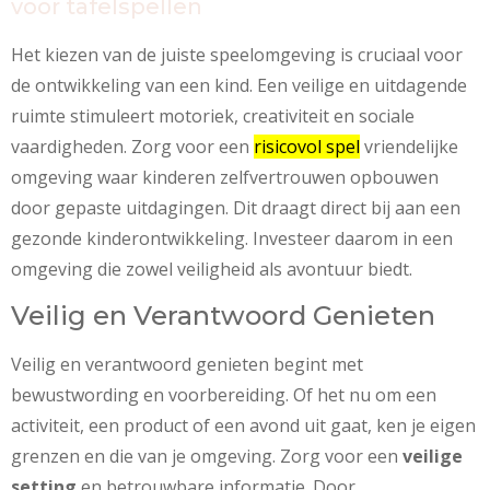
voor tafelspellen
Het kiezen van de juiste speelomgeving is cruciaal voor
de ontwikkeling van een kind. Een veilige en uitdagende
ruimte stimuleert motoriek, creativiteit en sociale
vaardigheden. Zorg voor een
risicovol spel
vriendelijke
omgeving waar kinderen zelfvertrouwen opbouwen
door gepaste uitdagingen. Dit draagt direct bij aan een
gezonde kinderontwikkeling. Investeer daarom in een
omgeving die zowel veiligheid als avontuur biedt.
Veilig en Verantwoord Genieten
Veilig en verantwoord genieten begint met
bewustwording en voorbereiding. Of het nu om een
activiteit, een product of een avond uit gaat, ken je eigen
grenzen en die van je omgeving. Zorg voor een
veilige
setting
en betrouwbare informatie. Door