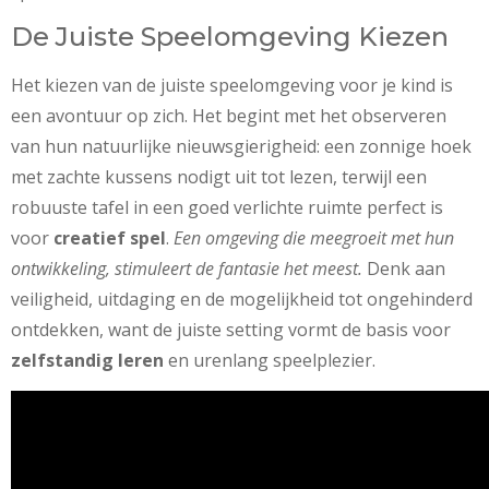
De Juiste Speelomgeving Kiezen
Het kiezen van de juiste speelomgeving voor je kind is
een avontuur op zich. Het begint met het observeren
van hun natuurlijke nieuwsgierigheid: een zonnige hoek
met zachte kussens nodigt uit tot lezen, terwijl een
robuuste tafel in een goed verlichte ruimte perfect is
voor
creatief spel
.
Een omgeving die meegroeit met hun
ontwikkeling, stimuleert de fantasie het meest.
Denk aan
veiligheid, uitdaging en de mogelijkheid tot ongehinderd
ontdekken, want de juiste setting vormt de basis voor
zelfstandig leren
en urenlang speelplezier.