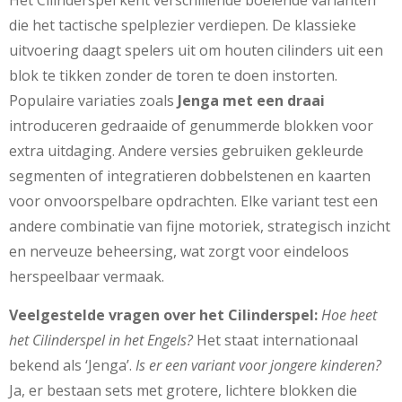
Het Cilinderspel kent verschillende boeiende varianten
die het tactische spelplezier verdiepen. De klassieke
uitvoering daagt spelers uit om houten cilinders uit een
blok te tikken zonder de toren te doen instorten.
Populaire variaties zoals
Jenga met een draai
introduceren gedraaide of genummerde blokken voor
extra uitdaging. Andere versies gebruiken gekleurde
segmenten of integratieren dobbelstenen en kaarten
voor onvoorspelbare opdrachten. Elke variant test een
andere combinatie van fijne motoriek, strategisch inzicht
en nerveuze beheersing, wat zorgt voor eindeloos
herspeelbaar vermaak.
Veelgestelde vragen over het Cilinderspel:
Hoe heet
het Cilinderspel in het Engels?
Het staat internationaal
bekend als ‘Jenga’.
Is er een variant voor jongere kinderen?
Ja, er bestaan sets met grotere, lichtere blokken die