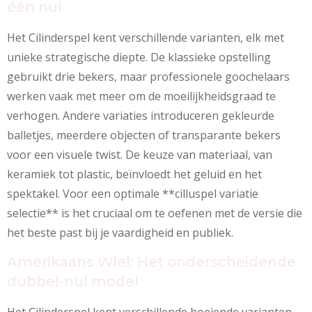
één nul
Het Cilinderspel kent verschillende varianten, elk met
unieke strategische diepte. De klassieke opstelling
gebruikt drie bekers, maar professionele goochelaars
werken vaak met meer om de moeilijkheidsgraad te
verhogen. Andere variaties introduceren gekleurde
balletjes, meerdere objecten of transparante bekers
voor een visuele twist. De keuze van materiaal, van
keramiek tot plastic, beïnvloedt het geluid en het
spektakel. Voor een optimale **cilluspel variatie
selectie** is het cruciaal om te oefenen met de versie die
het beste past bij je vaardigheid en publiek.
Amerikaans Wiel: Het onderscheidende
dubbel-nul model