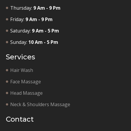
Thursday:
9 Am - 9 Pm
Friday:
9 Am - 9 Pm
Saturday:
9 Am - 5 Pm
Sunday:
10 Am - 5 Pm
Services
Hair Wash
Face Massage
Head Massage
Neck & Shoulders Massage
Contact