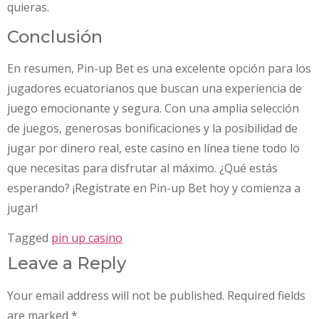
quieras.
Conclusión
En resumen, Pin-up Bet es una excelente opción para los
jugadores ecuatorianos que buscan una experiencia de
juego emocionante y segura. Con una amplia selección
de juegos, generosas bonificaciones y la posibilidad de
jugar por dinero real, este casino en línea tiene todo lo
que necesitas para disfrutar al máximo. ¿Qué estás
esperando? ¡Regístrate en Pin-up Bet hoy y comienza a
jugar!
Tagged
pin up casino
Leave a Reply
Your email address will not be published.
Required fields
are marked
*