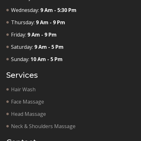
Wednesday:
9 Am - 5:30 Pm
Thursday:
9 Am - 9 Pm
Friday:
9 Am - 9 Pm
Saturday:
9 Am - 5 Pm
Sunday:
10 Am - 5 Pm
Services
Hair Wash
Face Massage
Head Massage
Neck & Shoulders Massage