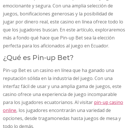
emocionante y segura. Con una amplia selección de
juegos, bonificaciones generosas y la posibilidad de
jugar por dinero real, este casino en línea ofrece todo lo
que los jugadores buscan. En este artículo, exploraremos
más a fondo qué hace que Pin-up Bet sea la elección
perfecta para los aficionados al juego en Ecuador.
¿Qué es Pin-up Bet?
Pin-up Bet es un casino en línea que ha ganado una
reputación sólida en la industria del juego. Con una
interfaz fácil de usar y una amplia gama de juegos, este
casino ofrece una experiencia de juego incomparable
para los jugadores ecuatorianos. Al visitar
pin-up casino
online
, los jugadores encontrarán una variedad de
opciones, desde tragamonedas hasta juegos de mesa y
todo lo demás.