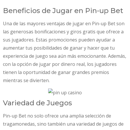
Beneficios de Jugar en Pin-up Bet
Una de las mayores ventajas de jugar en Pin-up Bet son
las generosas bonificaciones y giros gratis que ofrece a
sus jugadores. Estas promociones pueden ayudar a
aumentar tus posibilidades de ganar y hacer que tu
experiencia de juego sea aún más emocionante. Además,
con la opción de jugar por dinero real, los jugadores
tienen la oportunidad de ganar grandes premios
mientras se divierten.
Variedad de Juegos
Pin-up Bet no solo ofrece una amplia selección de
tragamonedas, sino también una variedad de juegos de