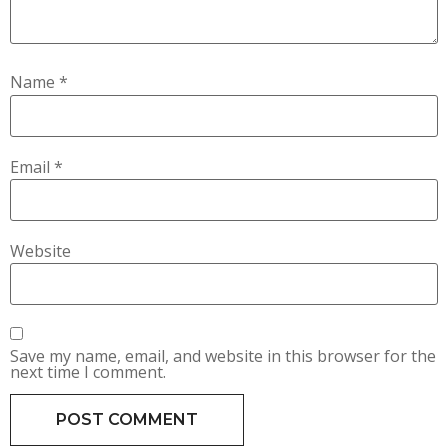
Name
*
Email
*
Website
Save my name, email, and website in this browser for the
next time I comment.