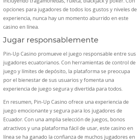
incluyendo tragamonedas, ruleta, blackjack y póker. Con
opciones para jugadores de todos los gustos y niveles de
experiencia, nunca hay un momento aburrido en este
casino en línea.
Jugar responsablemente
Pin-Up Casino promueve el juego responsable entre sus
jugadores ecuatorianos. Con herramientas de control de
juego y límites de depósito, la plataforma se preocupa
por el bienestar de sus usuarios y fomenta una
experiencia de juego segura y divertida para todos.
En resumen, Pin-Up Casino ofrece una experiencia de
juego emocionante y segura para los jugadores de
Ecuador. Con una amplia selección de juegos, bonos
atractivos y una plataforma fácil de usar, este casino en
línea se ha ganado la confianza de muchos jugadores en