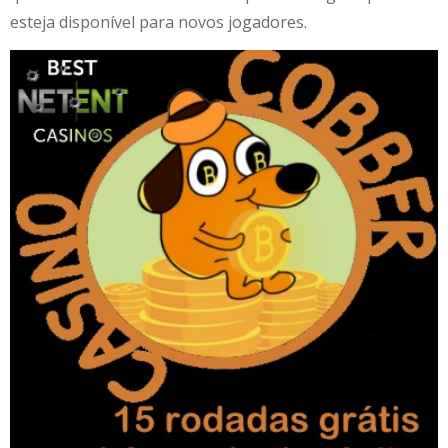
esteja disponível para novos jogadores.