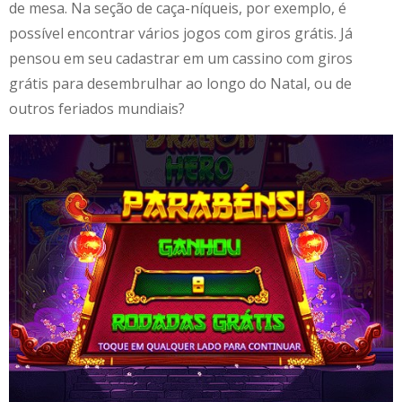
de mesa. Na seção de caça-níqueis, por exemplo, é
possível encontrar vários jogos com giros grátis. Já
pensou em seu cadastrar em um cassino com giros
grátis para desembrulhar ao longo do Natal, ou de
outros feriados mundiais?