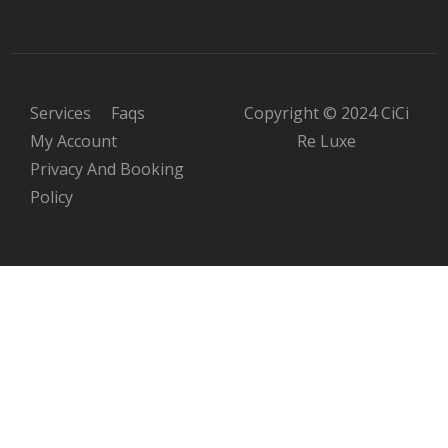
Services
Faqs
Copyright © 2024 CiCi
My Account
Re Luxe
Privacy And Booking
Policy