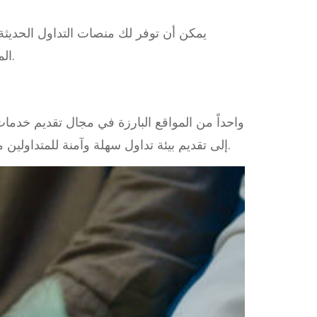
يمكن أن توفر لك منصات التداول الحديثة 
المتاحة لك للاستفادة الكاملة منها في الحد من المخاطر وتعزيز العوائد الممكنة في استراتيجية التداول الخاصة بك.
المالية وخدمات الدعم الفني المتطورة. يسعى Melbet إلى تقديم بيئة تداول سهلة وآمنة للمتداولين من جميع المستويات، مما يجعلها منصة مفضلة للكثيرين.