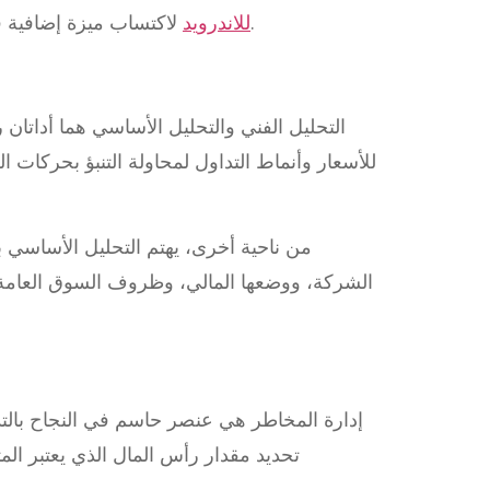
لاكتساب ميزة إضافية في التحليل والمضاربة، مما يمكن أن يساعدك في اتخاذ قرارات مستنيرة واستراتيجيات تداول محكمة.
melbet للاندرويد
التحليل الفني والتحليل الأساسي هما أداتان
للأسعار وأنماط التداول لمحاولة التنبؤ بحركات ا
من ناحية أخرى، يهتم التحليل الأساسي ب
الشركة، ووضعها المالي، وظروف السوق العامة. 
إدارة المخاطر هي عنصر حاسم في النجاح بالت
تحديد مقدار رأس المال الذي يعتبر ال