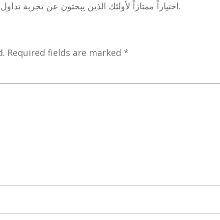
يعتبر Melbet اختياراً ممتازاً لأولئك الذين يبحثون عن تجربة تداول شاملة وموثوقة في أسواق المال.
d.
Required fields are marked
*