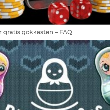
r gratis gokkasten – FAQ