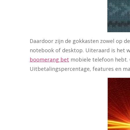
Daardoor zijn de gokkasten zowel op desk
notebook of desktop. Uiteraard is het we
boomerang bet
mobiele telefoon hebt. 
Uitbetalingspercentage, features en ma