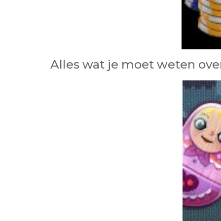
Alles wat je moet weten ove