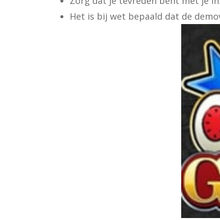
Zorg dat je tevreden bent met je in
Het is bij wet bepaald dat de demo