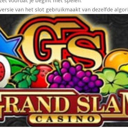
zet voordat je begint met spelen.
versie van het slot gebruikmaakt van dezelfde algor