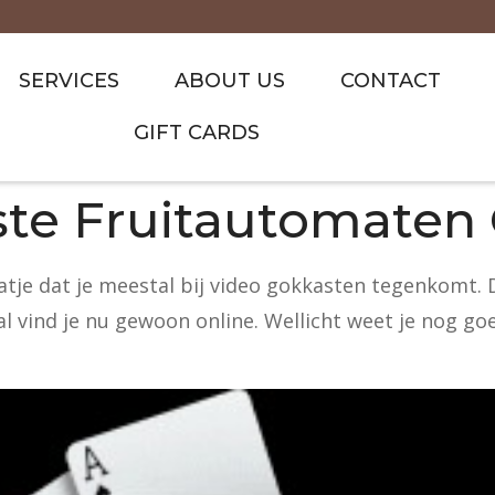
SERVICES
ABOUT US
CONTACT
GIFT CARDS
te Fruitautomaten 
aatje dat je meestal bij video gokkasten tegenkomt.
al vind je nu gewoon online. Wellicht weet je nog goe