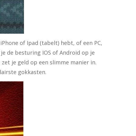
iPhone of Ipad (tabelt) hebt, of een PC,
 je de besturing IOS of Android op je
zet je geld op een slimme manier in.
airste gokkasten.