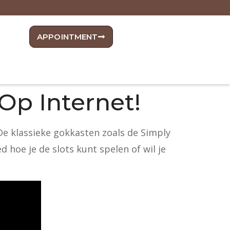
APPOINTMENT
Op Internet!
 De klassieke gokkasten zoals de Simply
d hoe je de slots kunt spelen of wil je