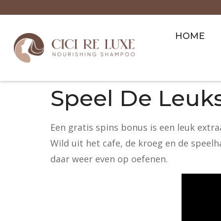
HOME
Speel De Leuks
Een gratis spins bonus is een leuk extr
Wild uit het cafe, de kroeg en de speelh
daar weer even op oefenen.