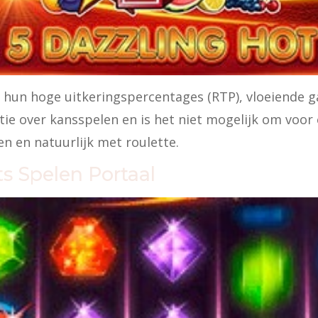
 hun hoge uitkeringspercentages (RTP), vloeiende 
ie over kansspelen en is het niet mogelijk om voor 
n en natuurlijk met roulette.
s Spelen Portaal